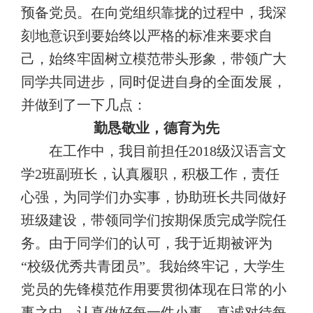
预备党员。在向党组织靠拢的过程中，我深
刻地意识到要始终以严格的标准来要求自
己，始终牢固树立模范带头形象，带领广大
同学共同进步，同时促进自身的全面发展，
并做到了一下几点：
勤恳敬业，德育为先
在工作中，我目前担任
2018级汉语言文
学2班副班长，认真履职，积极工作，责任
心强，为同学们办实事，协助班长共同做好
班级建设，带领同学们按期保质完成学院任
务。由于同学们的认可，我于近期被评为
“校级优秀共青团员”。我始终牢记，大学生
党员的先锋模范作用要贯彻体现在日常的小
事之中，认真做好每一件小事，真诚对待每