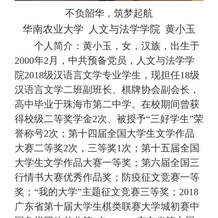
不负韶华
，筑梦起航
华南农业大学 人文与法学学院 黄小玉
个人简介：黄小玉，女，汉族，出生于
2000年2月，中共预备党员，人文与法学学
院2018级汉语言文学专业学生，现担任18级
汉语言文学二班副班长、棋牌协会副会长，
高中毕业于珠海市第二中学。在校期间曾获
得校级二等奖学金2次、被授予“三好学生”荣
誉称号2次；第十四届全国大学生文学作品
大赛二等奖2次，三等奖1次；第十五届全国
大学生文学作品大赛一等奖；第六届全国三
行情书大赛优秀作品奖；防疫征文竞赛一等
奖；“我的大学”主题征文竞赛三等奖；2018
广东省第十届大学生棋类联赛大学城初赛中