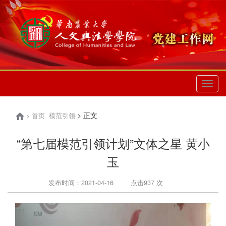
切
换
导
> 正文
航
>
首页
模范引领
“第七届模范引领计划”文体之星 黄小
玉
发布时间：2021-04-16
点击
937
次