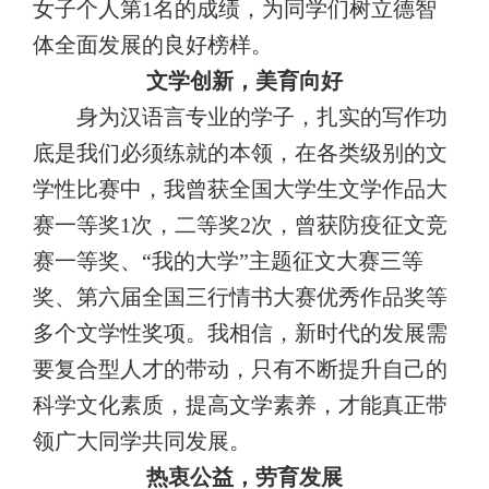
女子个人第1名的成绩，为同学们树立德智
体全面发展的良好榜样。
文学创新，美育向好
身为汉语言专业的学子，扎实的写作功
底是我们必须练就的本领，在各类级别的文
学性比赛中，我曾获全国大学生文学作品大
赛一等奖
1次，二等奖2次，曾获防疫征文竞
赛一等奖、“我的大学”主题征文大赛三等
奖、第六届全国三行情书大赛优秀作品奖等
多个文学性奖项。我相信，新时代的发展需
要复合型人才的带动，只有不断提升自己的
科学文化素质，提高文学素养，才能真正带
领广大同学共同发展。
热衷公益，
劳育发展