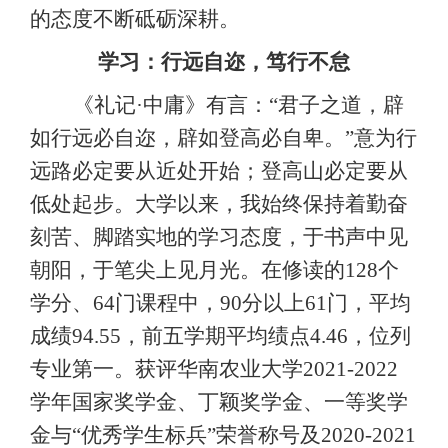
的态度不断砥砺深耕。
学习：行远自迩，笃行不怠
《礼记
·中庸》有言：“君子之道，辟
如行远必自迩，辟如登高必自卑。”意为行
远路必定要从近处开始；登高山必定要从
低处起步。大学以来，我始终保持着勤奋
刻苦、脚踏实地的学习态度，于书声中见
朝阳，于笔尖上见月光。在修读的1
28
个
学分、
6
4
门课程中，
90分以上6
1
门，平均
成绩
94.
55
，前五学期平均绩点
4
.46
，位列
专业第一。获评华南农业大学
2021-2022
学年国家奖学金
、丁颖奖学金、一等奖学
金与
“优秀学生标兵”荣誉称号及2
020
-
2021