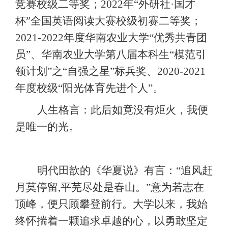
竞赛校级二等奖；2
022
年
“外研社·国才
杯”全国英语阅读大赛校级初赛二等奖；
2021-2022年度华南农业大学“优秀共青团
员”、华南农业大学第八届本科生“模范引
领计划”之“自强之星”标兵奖、2020-2021
年度校级“阳光体育先进个人”。
人生格言：此后如竟没有炬火，我便
是唯一的光。
明代田歆的《华夏说》有言：
“追风赶
月莫停留
,平芜尽处是春山
。
”意为若志在
顶峰，便只顾攀登前行。大学以来，我始
终怀揣着一颗追求卓越的心，以勇敢坚定