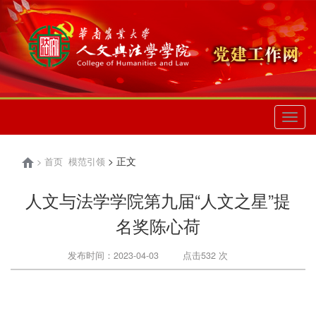
切
换
导
> 正文
航
>
首页
模范引领
人文与法学学院第九届“人文之星”提
名奖陈心荷
发布时间：2023-04-03
点击
532
次