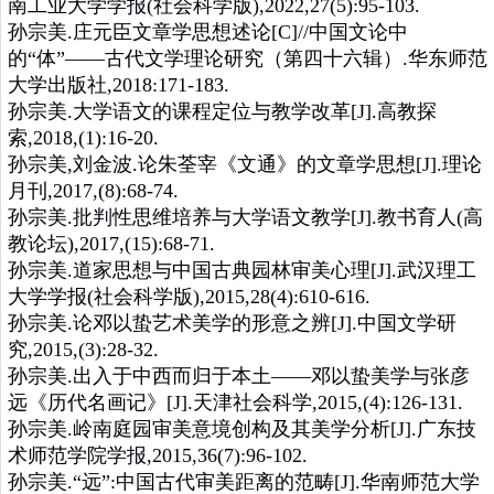
南工业大学学报(社会科学版),2022,27(5):95-103.
孙宗美.庄元臣文章学思想述论[C]//中国文论中
的“体”——古代文学理论研究（第四十六辑）.华东师范
大学出版社,2018:171-183.
孙宗美.大学语文的课程定位与教学改革[J].高教探
索,2018,(1):16-20.
孙宗美,刘金波.论朱荃宰《文通》的文章学思想[J].理论
月刊,2017,(8):68-74.
孙宗美.批判性思维培养与大学语文教学[J].教书育人(高
教论坛),2017,(15):68-71.
孙宗美.道家思想与中国古典园林审美心理[J].武汉理工
大学学报(社会科学版),2015,28(4):610-616.
孙宗美.论邓以蛰艺术美学的形意之辨[J].中国文学研
究,2015,(3):28-32.
孙宗美.出入于中西而归于本土——邓以蛰美学与张彦
远《历代名画记》[J].天津社会科学,2015,(4):126-131.
孙宗美.岭南庭园审美意境创构及其美学分析[J].广东技
术师范学院学报,2015,36(7):96-102.
孙宗美.“远”:中国古代审美距离的范畴[J].华南师范大学