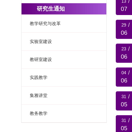
/
13
研究生通知
07
教学研究与改革
/
29
06
实验室建设
/
23
06
教研室建设
/
04
实践教学
06
集雅讲堂
/
31
05
教务教学
/
31
05