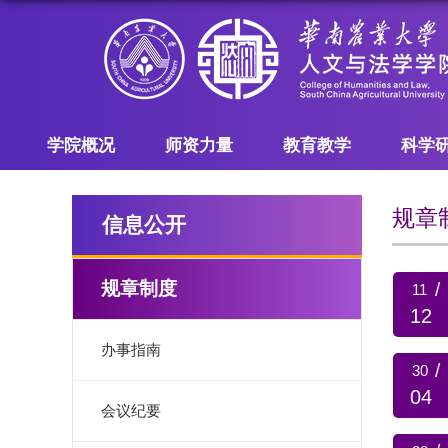
学院概况
师资力量
教育教学
科学
规章
信息公开
规章制度
/
11
12
办事指南
/
30
04
会议纪要