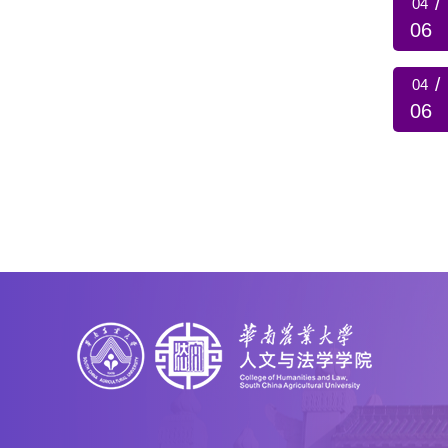
/
04
06
/
04
06