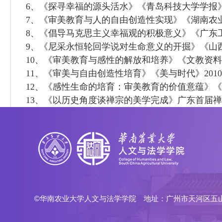
6、《探寻幸福的源头活水》《青岛科技大学学报》（
7、《审美教育与人的自由创造性实现》《湖南农业
8、《倡导马克思主义幸福观的积极意义》《广东工
9、《尼采永恒轮回学说对生命意义的开掘》《山西
10、《审美教育与感性的解放和培养》《文教资料》2
11、《审美与自由创造性培育》《美与时代》201
12、《感性生命的培育：审美教育的价值意蕴》《广
13、《以历史角度谈禅宗的美学完成》广东首届禅学
©华南农业大学人文与法学学院 地址：广州市天河区五山路483号