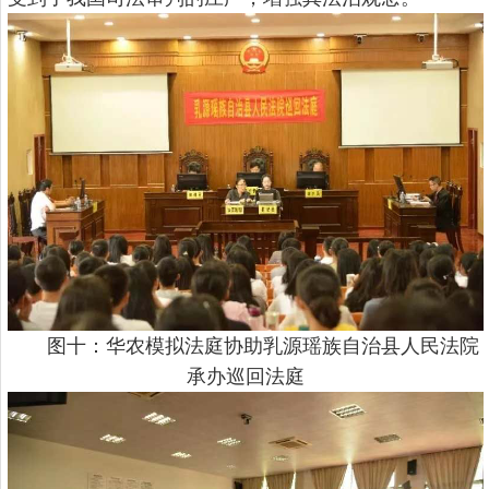
图十：华农模拟法庭协助乳源瑶族自治县人民法院
承办巡回法庭