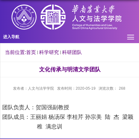
进入导航
当前位置:
首页
科学研究
科研团队
文化传承与明清文学团队
发布者：人文与法学学院
发布时间：2020-05-19
浏览次数：
268
团队
负责人：贺国强副教授
团队
成员：王丽娟
杨汤琛
李桂芹
孙宗美
陆
杰
梁颖
稚
满忠训