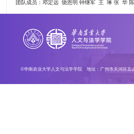
团队
成员：邓定远
饶恩明
钟继军
王
琳
张
华
©华南农业大学人文与法学学院 地址：广州市天河区五山路483号