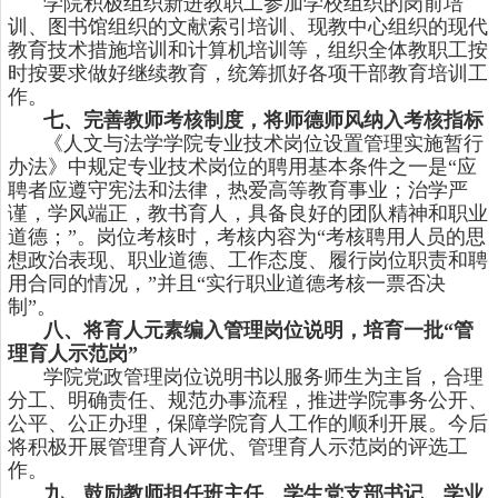
学院积极组织新进教职工参加学校组织的岗前培
训、图书馆组织的文献索引培训、现教中心组织的现代
教育技术措施培训和计算机培训等，组织全体教职工按
时按要求做好继续教育，统筹抓好各项干部教育培训工
作。
七、完善教师考核制度，将师德师风纳入考核指标
《人文与法学学院专业技术岗位设置管理实施暂行
办法》中规定专业技术岗位的聘用基本条件之一是“应
聘者应遵守宪法和法律，热爱高等教育事业；治学严
谨，学风端正，教书育人，具备良好的团队精神和职业
道德；”。岗位考核时，考核内容为“考核聘用人员的思
想政治表现、职业道德、工作态度、履行岗位职责和聘
用合同的情况，”并且“实行职业道德考核一票否决
制”。
八、将育人元素编入管理岗位说明，培育一批“管
理育人示范岗”
学院党政管理岗位说明书以服务师生为主旨，合理
分工、明确责任、规范办事流程，推进学院事务公开、
公平、公正办理，保障学院育人工作的顺利开展。今后
将积极开展管理育人评优、管理育人示范岗的评选工
作。
九、鼓励教师担任班主任、学生党支部书记、学业