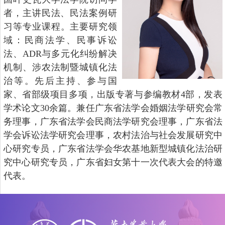
者
，
主讲民法
、民法案例研
习
等
专业
课程
。主要
研究领
域：民商法
学
、
民事
诉讼
法、
ADR
与多元化纠纷解决
机制
、涉农法制暨城镇化法
治等。
先后主持、参与国
家、省部级项目多项
，
出版
专著与参编教材
4
部，
发表
学术论文
30
余篇。
兼任
广东省法学会婚姻法学研究会常
务理事，广东省法学会民商法学研究会理事，广东省法
学会诉讼法学研究会理事，农村法治与社会发展研究中
心研究专员，广东省法学会华农基地新型城镇化法治研
究中心研究专员，广东省妇女第十一次代表大会的特邀
代表。