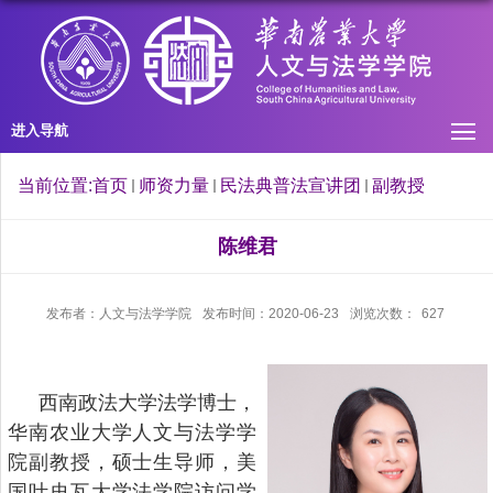
进入导航
当前位置:
首页
师资力量
民法典普法宣讲团
副教授
陈维君
发布者：人文与法学学院
发布时间：2020-06-23
浏览次数：
627
西南政法大学
法学博士，
华南农业大学人文与法学学
院
副教授
，硕士生导师，美
国叶史瓦大学法学院访问
学