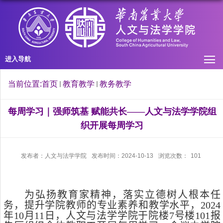
进入导航
当前位置:
首页
教育教学
教务教学
每周学习｜强师筑基 赋能共长——人文与法学学院组
织开展每周学习
发布者：人文与法学学院
发布时间：2024-10-13
浏览次数：
101
为弘扬教育家精神，落实立德树人根本任
务，提升学院教师的专业素养和教学水平，
2024
年
10
月
11
日，人文与法学学院于院楼
7
号楼
101
报