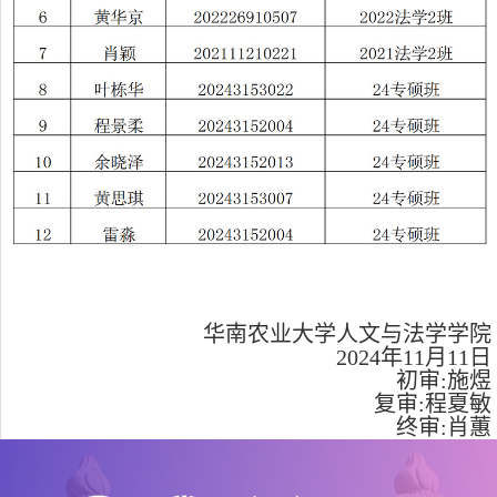
华南农业大学人文与法学学院
2024
年
11
月
11
日
初审:施煜
复审:程夏敏
终审:肖蕙