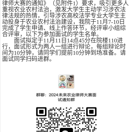
律师大赛的通知》（见附件
1
）要求，
吸引更多人
重视农业农村法治，激发大学生主动学习涉农法
律法规的热情，引导涉农高校法学专业大学生主
动投身于农业农村法治建设，
我院于
11
月
7-10
日
完成了学生申请、线上作答环节，经评审小组综
合评审，以下为参加面试的学生名单。
面试拟定于
11
月
11
日
14
点
45
分在院楼
110
进
行，面试形式为两人一组进行辩论，每组辩论时
间为
10
分钟，请同学们提前
10
分钟到场准备。请
面试同学扫码进群。