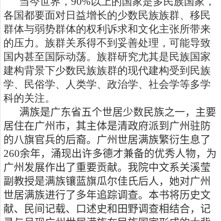
当今世界，
9
0%
以上的国家是多民族国家，
各国都要面对日益增长的少数民族族群、移民
群体与弱势群体的权利诉求和文化主张所带来
的压力。族群关系得不到妥善处理，可能导致
国内甚至国际动荡。族群研究尤其是民族国家
建构背景下少数民族族群的现代建构受到民族
学、民俗学、人类学、政治学、社会学等多学
科的关注。
满族是广东省五个世居少数民族之一，主要
居住在广州市，其主体是清政府派到广州驻防
的八旗官兵的后裔。广州世居满族繁衍生息了
260
余年，涌现出许多德才兼备的优秀人物，为
广州发展作出了重要贡献。我院中文系关溪莹
副教授是满族镶蓝旗瓜尔佳氏后人，她对广州
世居满族进行了多年追踪调查。本书将历史文
献、民间记载、口述史和田野调查相结合，记