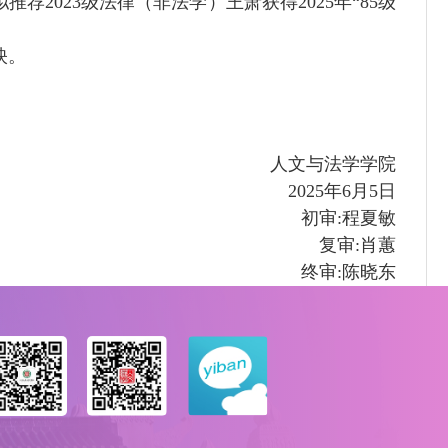
拟推荐
20
23级法律（非法学）
王萧获得
202
5
年“85级
映。
人文与法学学院
202
5
年
6
月
5
日
初审:程夏敏
复审:肖蕙
终审:陈晓东