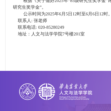
根据《关于做好202
5
年“85级研究生奖学金
研究生奖学金”
。
公示时间为202
5
年
6
月
5
日
1
2
时至
6
月
6
日
1
2
时
联系人: 张老师
联系电话: 020-85280249
地址：人文与法学学院7号楼
201
室