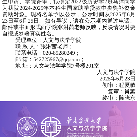
生申请、学院评审
，
拟确定2022级历史学2班马萍同学
为我院
2024-2025年本科生国家助学贷款中央奖补资金
资助对象。现将名单予以公示，公示时间从2025年6月
23日至6月25日。如有异议，请在公示期内通过电话、
邮件或书面形式向学院张淋茜老师反映，反映情况时要
自报或签署真实姓名。
受理单位：人文与法学学院
联 系 人：张淋茜老师；
联系电话：020-85280249；
邮 箱：
542725967@qq.com
；
地 址：人文与法学学院7号楼201室
人文与法学学院
2025年6月23日
初审：程夏敏
复审：肖蕙
终审：陈晓东