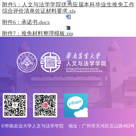
附件5：人文与法学学院优秀应届本科毕业生推免工作
综合评价清单佐证材料要求.xls
附件6：承诺书.docx
附件7：推免材料整理模板.zip
©华南农业大学人文与法学学院 地址：广州市天河区五山路483号