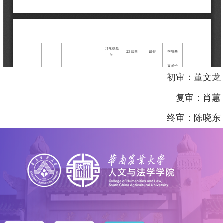
初审：董文龙
复审：肖蕙
终审：陈晓东