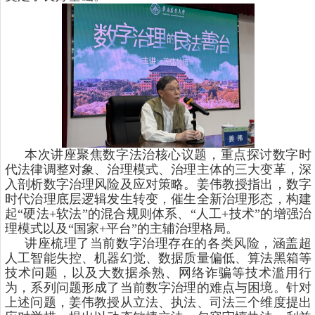
本次讲座聚焦数字法治核心议题，重点探讨数字时
代法律调整对象、治理模式、治理主体的三大变革，深
入剖析数字治理风险及应对策略。姜伟教授指出，数字
时代治理底层逻辑发生转变，催生全新治理形态，构建
起“硬法
+
软法”的混合规则体系、“人工
+
技术”的增强治
理模式以及“国家
+
平台”的主辅治理格局。
讲座梳理了当前数字治理存在的各类风险，涵盖超
人工智能失控、机器幻觉、数据质量偏低、算法黑箱等
技术问题，以及大数据杀熟、网络诈骗等技术滥用行
为，系列问题形成了当前数字治理的难点与困境。针对
上述问题，姜伟教授从立法、执法、司法三个维度提出