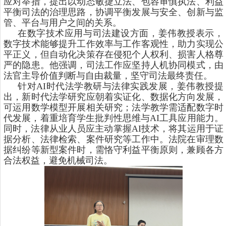
应对举措，提出以动态敏捷立法、包容审慎执法、利益
平衡司法的治理思路，协调平衡发展与安全、创新与监
管、平台与用户之间的关系。
在数字技术应用与司法建设方面，姜伟教授表示，
数字技术能够提升工作效率与工作客观性，助力实现公
平正义，但自动化决策存在侵犯个人权利、损害人格尊
严的隐患。他强调，司法工作应坚持人机协同模式，由
法官主导价值判断与自由裁量，坚守司法最终责任。
针对
AI
时代法学教研与法律实践发展，姜伟教授提
出，新时代法学研究应朝着实证化、数据化方向发展，
可运用数学模型开展相关研究；法学教学需适配数字时
代发展，着重培育学生批判性思维与
AI
工具应用能力。
同时，法律从业人员应主动掌握
AI
技术，将其运用于证
据分析、法律检索、案件研究等工作中。法院在审理数
据纠纷等新型案件时，需恪守利益平衡原则，兼顾各方
合法权益，避免机械司法。