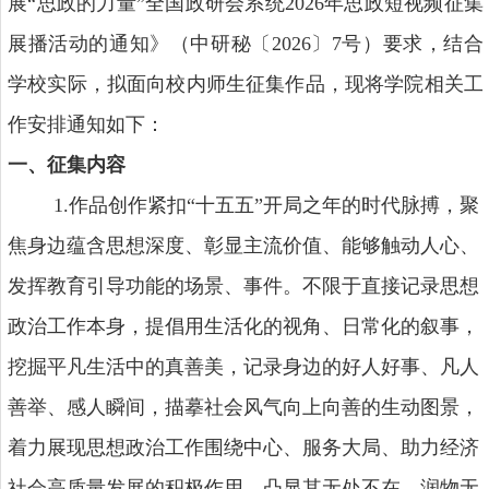
展“思政的力量”全国政研会系统
2026
年思政短视频征集
展播活动的通知》（中研秘〔
2026
〕
7
号）要求，结合
学校实际，拟面向校内师生征集作品，现将学院相关工
作安排通知如下：
一、征集内容
1.作品创作紧扣“十
五五”开局之年的时代脉搏，聚
焦身边蕴含思想深度、彰显主流价值、能够触动人心、
发挥教育引导功能的场景、事件。不限于直接记录思想
政治工作本身，提倡用生活化的视角、日常化的叙事，
挖掘平凡生活中的真善美，记录身边的好人好事、凡人
善举、感人瞬间，描摹社会风气向上向善的生动图景，
着力展现思想政治工作围绕中心、服务大局、助力经济
社会高质量发展的积极作用，凸显其无处不在、润物无