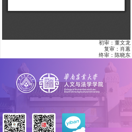
初审：董文龙
复审：肖蕙
终审：陈晓东