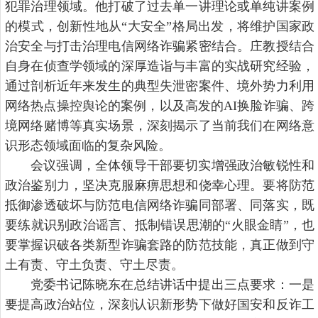
犯罪治理领域。他打破了过去单一讲理论或单纯讲案例
的模式，创新性地从“大安全”格局出发，将维护国家政
治安全与打击治理电信网络诈骗紧密结合。庄教授结合
自身在侦查学领域的深厚造诣与丰富的实战研究经验，
通过剖析近年来发生的典型失泄密案件、境外势力利用
网络热点操控舆论的案例，以及高发的AI换脸诈骗、跨
境网络赌博等真实场景，深刻揭示了当前我们在网络意
识形态领域面临的复杂风险。
会议强调，全体领导干部要切实增强政治敏锐性和
政治鉴别力，坚决克服麻痹思想和侥幸心理。要将防范
抵御渗透破坏与防范电信网络诈骗同部署、同落实，既
要练就识别政治谣言、抵制错误思潮的“火眼金睛”，也
要掌握识破各类新型诈骗套路的防范技能，真正做到守
土有责、守土负责、守土尽责。
党委书记陈晓东在总结讲话中提出三点要求：一是
要提高政治站位，深刻认识新形势下做好国安和反诈工