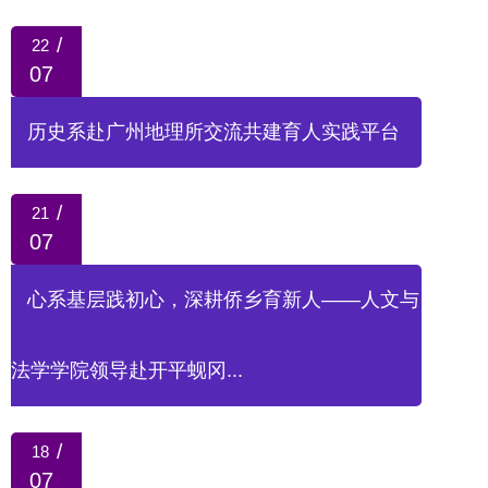
/
22
07
历史系赴广州地理所交流共建育人实践平台
/
21
07
心系基层践初心，深耕侨乡育新人——人文与
法学学院领导赴开平蚬冈...
/
18
07